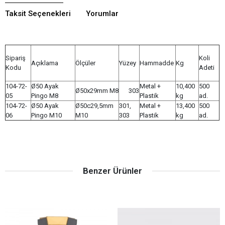
Taksit Seçenekleri
Yorumlar
Sipariş
Koli
Açıklama
Ölçüler
Yüzey
Hammadde
Kg
Kodu
Adeti
104-72-
Ø50 Ayak
Metal +
10,400
500
Ø50x29mm M8
303
05
Pingo M8
Plastik
kg
ad.
104-72-
Ø50 Ayak
Ø50c29,5mm
301,
Metal +
13,400
500
06
Pingo M10
M10
303
Plastik
kg
ad.
Benzer Ürünler