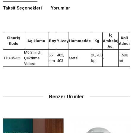
Taksit Seçenekleri
Yorumlar
İç
Sipariş
Koli
Açıklama
Boy
Yüzey
Hammadde
Kg
Ambalaj
Kodu
Adedi
Ad.
M6 Silindir
65
402,
20,700
1.500
110-05-52
Çektirme
Metal
-
mm
403
kg
ad.
Vidası
Benzer Ürünler