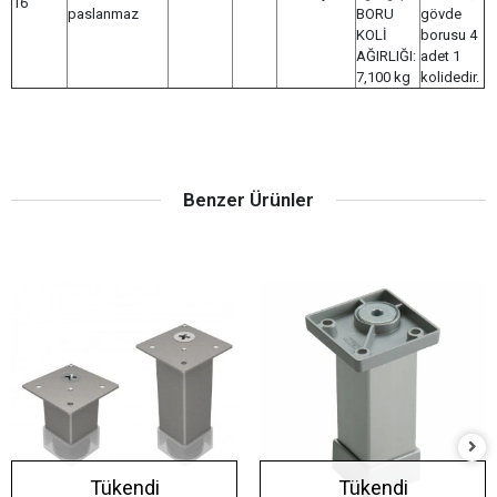
16
paslanmaz
BORU
gövde
KOLİ
borusu 4
AĞIRLIĞI:
adet 1
7,100 kg
kolidedir.
Benzer Ürünler
Tükendi
Tükendi