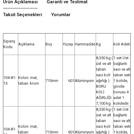
Ürün Açıklaması
Garanti ve Teslimat
Taksit Seçenekleri
Yorumlar
Sipariş
Açıklama
Boy
Yüzey
Hammadde
Kg
Koli Adeti
Kodu
8,350 kg (
1 set Üst
üst ve alt
bağlantı
taban
sacı ve alt
sacı koli
taban seti
104-81-
Kolon: mat,
710mm
601
Alüminyum
ağırlığı )
1 kolide,
15
taban: krom
BORU
gövde
KOLİ
borusu 4
AĞIRLIĞI:
adet 1
7,100 kg
kolidedir.
8,350 kg (
1 set Üst
üst ve alt
bağlantı
taban
sacı ve alt
Kolon: mat,
sacı koli
taban seti
104-81-
taban:
710mm
601
Alüminyum
ağırlığı )
1 kolide,