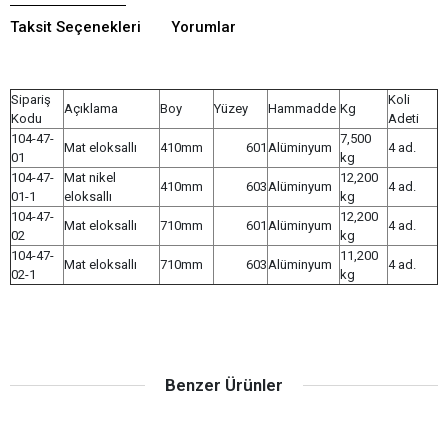
Taksit Seçenekleri
Yorumlar
Sipariş
Koli
Açıklama
Boy
Yüzey
Hammadde
Kg
Kodu
Adeti
104-47-
7,500
Mat eloksallı
410mm
601
Alüminyum
4 ad.
01
kg
104-47-
Mat nikel
12,200
410mm
603
Alüminyum
4 ad.
01-1
eloksallı
kg
104-47-
12,200
Mat eloksallı
710mm
601
Alüminyum
4 ad.
02
kg
104-47-
11,200
Mat eloksallı
710mm
603
Alüminyum
4 ad.
02-1
kg
Benzer Ürünler