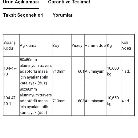
Ürün Açıklaması
Garanti ve Teslimat
Taksit Seçenekleri
Yorumlar
Sipariş
Koli
Açıklama
Boy
Yüzey
Hammadde
Kg
Kodu
Adeti
80x80mm
alüminyum travers
104-47-
10,600
adaptörlü masa
710mm
601
Alüminyum
4 ad.
10
kg
için ayarlanabilir
kare ayak (düz)
80x80mm
alüminyum travers
104-47-
10,650
adaptörlü masa
710mm
603
Alüminyum
4 ad.
10-1
kg
için ayarlanabilir
kare ayak (düz)