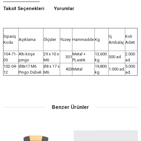
Taksit Seçenekleri
Yorumlar
Sipariş
İç
Koli
Açıklama
Ölçüler
Yüzey
Hammadde
Kg
Kodu
Ambalaj
Adeti
104-71-
Altı köşe
29 x 10 x
Metal +
13,600
2.000
301
500 ad.
05
pingo
M6
PLastik
kg
ad.
102-04-
Ø8x17 M6
Ø8 x 17 x
19,800
5.000
403
Metal
1.000 ad.
12
Pingo Dübeli
M6
kg
ad.
Benzer Ürünler