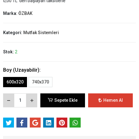
0,00 TL 'den başlayan taksitlerle
Marka:
ÖZBAK
Kategori:
Mutfak Sistemleri
Stok:
2
Boy (Uzayabilir):
600x320
740x370
Sepete Ekle
Hemen Al