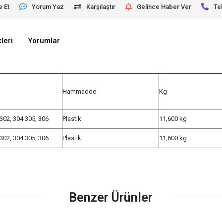
e Et
Yorum Yaz
Karşılaştır
Gelince Haber Ver
Te
leri
Yorumlar
Hammadde
Kg
 302, 304 305, 306
Plastik
11,600 kg
 302, 304 305, 306
Plastik
11,600 kg
Benzer Ürünler