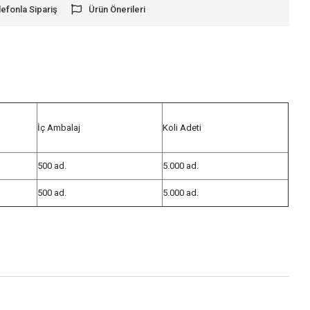
lefonla Sipariş
Ürün Önerileri
İç Ambalaj
Koli Adeti
500 ad.
5.000 ad.
500 ad.
5.000 ad.