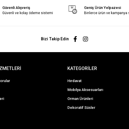
Güvenli Alışveriş
Geniş Ürün Yelpazesi
Güvenli ve kolay ödeme sistemi
Binlerce ürün ve kampanya
Bizi Takip Edin
İZMETLERİ
KATEGORİLER
orular
Hırdavat
Mobilya Aksesuarları
eri
Orman Ürünleri
Dekoratif Süsler