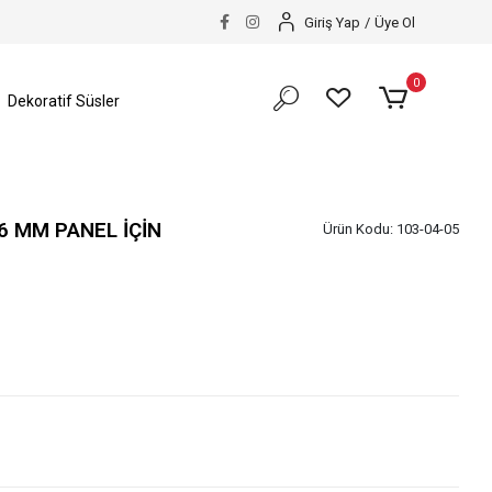
Giriş Yap
/
Üye Ol
0
Dekoratif Süsler
16 MM PANEL İÇİN
Ürün Kodu:
103-04-05