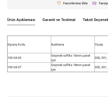
Favorilerime Ekle
Tavsiy
Ürün Açıklaması
Garanti ve Teslimat
Taksit Seçenek
Sipariş Kodu
Açıklama
Yüzey
Geçmeli raffiks 16mm panel
103-04-05
300, 301,
için
Geçmeli raffiks 18mm panel
103-04-07
300, 301,
için