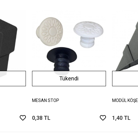
Tükendi
MESAN STOP
MODÜL KÖŞE
0,38 TL
1,40 TL