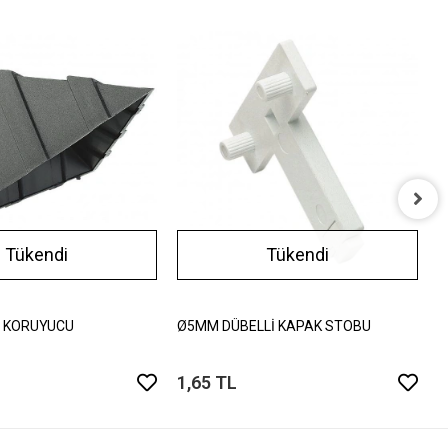
Ø
Tükendi
Tükendi
0
 KORUYUCU
Ø5MM DÜBELLİ KAPAK STOBU
1,65 TL