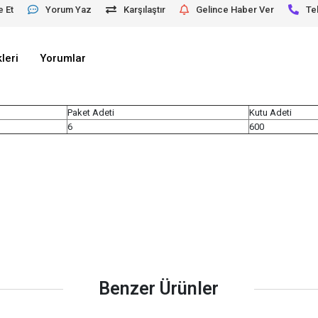
e Et
Yorum Yaz
Karşılaştır
Gelince Haber Ver
Te
leri
Yorumlar
Paket Adeti
Kutu Adeti
6
600
Benzer Ürünler