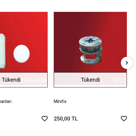
D
Tükendi
Tükendi
2
anları
Minifix
250,00 TL