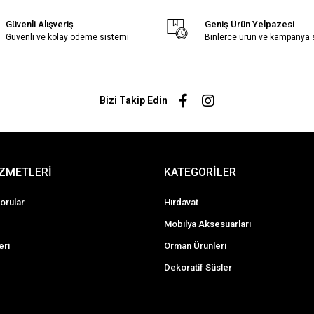
Güvenli Alışveriş
Geniş Ürün Yelpazesi
Güvenli ve kolay ödeme sistemi
Binlerce ürün ve kampanya
Bizi Takip Edin
İZMETLERİ
KATEGORİLER
orular
Hırdavat
Mobilya Aksesuarları
eri
Orman Ürünleri
Dekoratif Süsler