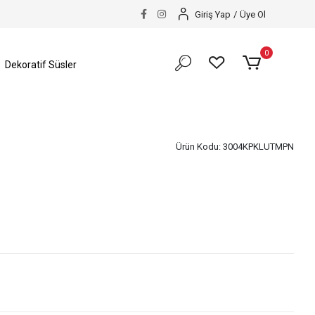
Giriş Yap
/
Üye Ol
0
Dekoratif Süsler
Ürün Kodu:
3004KPKLUTMPN