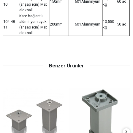
150mm
601
Alüminyum
60 ad.
10
(ahşap için) Mat
kg
eloksallı
Kare bağlantılı
104-48-
alüminyum ayak
10,550
200mm
601
Alüminyum
50 ad.
11
(ahşap için) Mat
kg
eloksallı
Benzer Ürünler