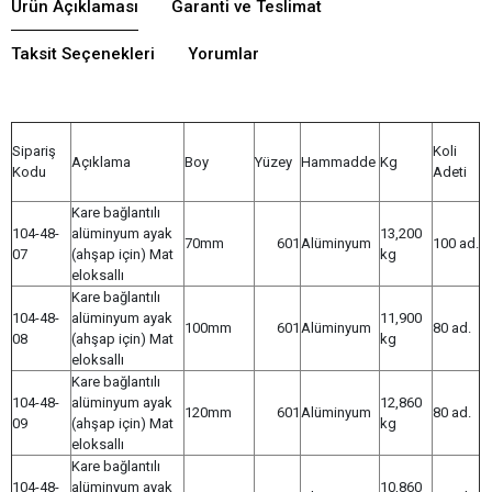
Ürün Açıklaması
Garanti ve Teslimat
Taksit Seçenekleri
Yorumlar
Sipariş
Koli
Açıklama
Boy
Yüzey
Hammadde
Kg
Kodu
Adeti
Kare bağlantılı
104-48-
alüminyum ayak
13,200
70mm
601
Alüminyum
100 ad.
07
(ahşap için) Mat
kg
eloksallı
Kare bağlantılı
104-48-
alüminyum ayak
11,900
100mm
601
Alüminyum
80 ad.
08
(ahşap için) Mat
kg
eloksallı
Kare bağlantılı
104-48-
alüminyum ayak
12,860
120mm
601
Alüminyum
80 ad.
09
(ahşap için) Mat
kg
eloksallı
Kare bağlantılı
104-48-
alüminyum ayak
10,860