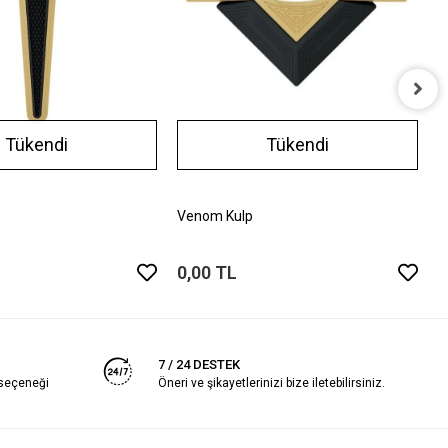
G
Tükendi
Tükendi
0
Venom Kulp
0,00 TL
7 / 24 DESTEK
 seçeneği
Öneri ve şikayetlerinizi bize iletebilirsiniz.