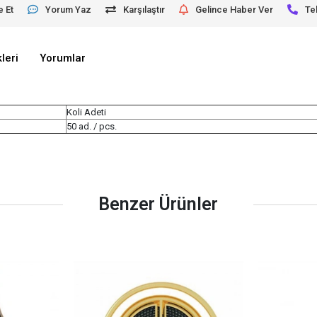
e Et
Yorum Yaz
Karşılaştır
Gelince Haber Ver
Te
leri
Yorumlar
Koli Adeti
50 ad. / pcs.
Benzer Ürünler