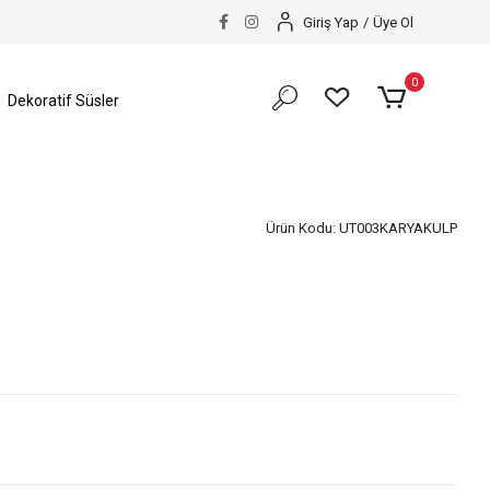
Giriş Yap
/
Üye Ol
0
Dekoratif Süsler
Ürün Kodu:
UT003KARYAKULP