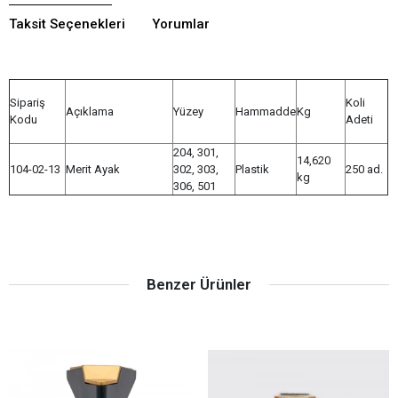
Taksit Seçenekleri
Yorumlar
Sipariş
Koli
Açıklama
Yüzey
Hammadde
Kg
Kodu
Adeti
204, 301,
14,620
104-02-13
Merit Ayak
302, 303,
Plastik
250 ad.
kg
306, 501
Benzer Ürünler