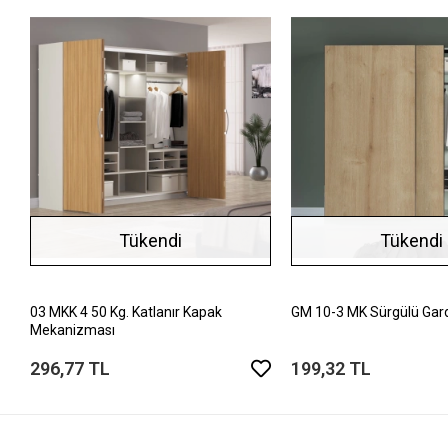
Tükendi
Tükendi
03 MKK 4 50 Kg. Katlanır Kapak
GM 10-3 MK Sürgülü Gard
Mekanizması
296,77 TL
199,32 TL