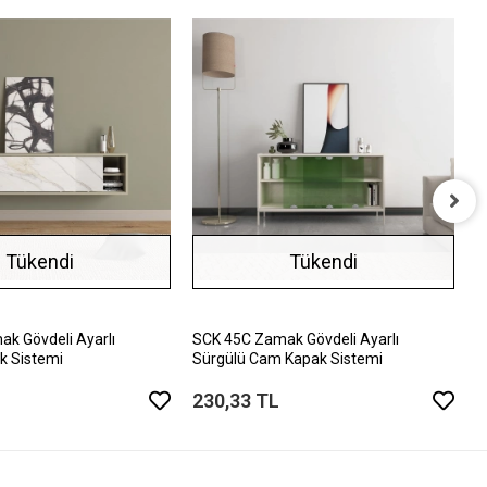
S
Tükendi
Tükendi
1
k Gövdeli Ayarlı
SCK 45C Zamak Gövdeli Ayarlı
k Sistemi
Sürgülü Cam Kapak Sistemi
230,33 TL