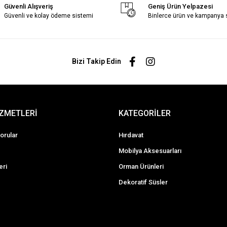
Güvenli Alışveriş
Geniş Ürün Yelpazesi
Güvenli ve kolay ödeme sistemi
Binlerce ürün ve kampanya
Bizi Takip Edin
İZMETLERİ
KATEGORİLER
orular
Hırdavat
Mobilya Aksesuarları
eri
Orman Ürünleri
Dekoratif Süsler