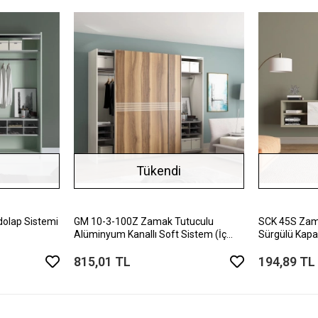
Tükendi
olap Sistemi
GM 10-3-100Z Zamak Tutuculu
SCK 45S Zama
Alüminyum Kanallı Soft Sistem (İç
Sürgülü Kapa
1Tk / Dış 1Tk)
815,01 TL
194,89 TL