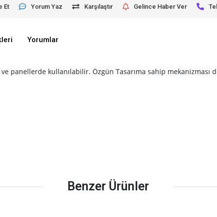
e Et
Yorum Yaz
Karşılaştır
Gelince Haber Ver
Te
leri
Yorumlar
 ve panellerde kullanılabilir. Özgün Tasarıma sahip mekanizması 
Benzer Ürünler