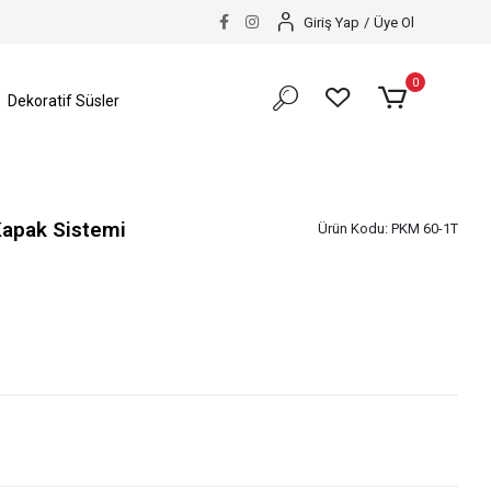
Giriş Yap
/
Üye Ol
0
Dekoratif Süsler
Kapak Sistemi
Ürün Kodu:
PKM 60-1T