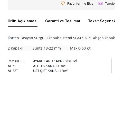
Favorilerime Ekle
Tavsiy
Ürün Açıklaması
Garanti ve Teslimat
Taksit Seçenek
Üstten Taşıyan Sürgülü kapak sistemi SGM 52-PK Ahşap kapak
2 Kapaklı
Sunta 18-22 mm Max 0-60 kg
PKM 60-1 T
AYARLI PANO KAPAK SİSTEMİ
AL 60
ALT TEK KANALLI RAY
AL 82T
ÜST ÇİFT KANALLI RAY