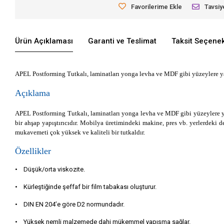
Favorilerime Ekle
Tavsiy
Ürün Açıklaması
Garanti ve Teslimat
Taksit Seçenek
APEL Postforming Tutkalı, laminatları yonga levha ve MDF gibi yüzeylere yap
Açıklama
APEL Postforming Tutkalı, laminatları yonga levha ve MDF gibi yüzeylere yap
bir ahşap yapıştırıcıdır. Mobilya üretimindeki makine, pres vb. yerlerdeki 
mukavemeti çok yüksek ve kaliteli bir tutkaldır.
Özellikler
•
Düşük/orta viskozite.
•
Kürleştiğinde şeffaf bir film tabakası oluşturur.
•
DIN EN 204’e göre D2 normundadır.
•
Yüksek nemli malzemede dahi mükemmel yapışma sağlar.