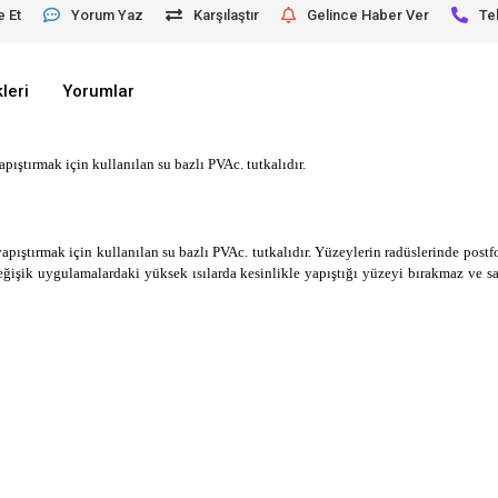
e Et
Yorum Yaz
Karşılaştır
Gelince Haber Ver
Te
leri
Yorumlar
ıştırmak için kullanılan su bazlı PVAc. tutkalıdır.
ıştırmak için kullanılan su bazlı PVAc. tutkalıdır. Yüzeylerin radüslerinde postf
değişik uygulamalardaki yüksek ısılarda kesinlikle yapıştığı yüzeyi bırakmaz ve s