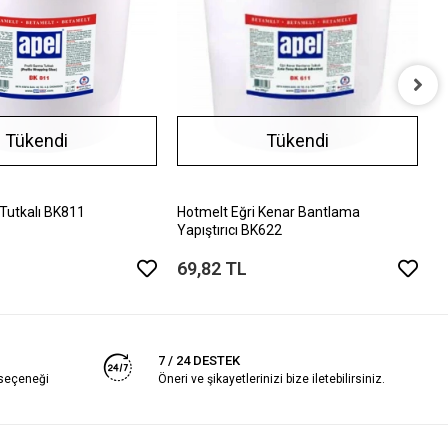
H
Tükendi
Tükendi
Y
6
 Tutkalı BK811
Hotmelt Eğri Kenar Bantlama
Yapıştırıcı BK622
69,82 TL
7 / 24 DESTEK
 seçeneği
Öneri ve şikayetlerinizi bize iletebilirsiniz.