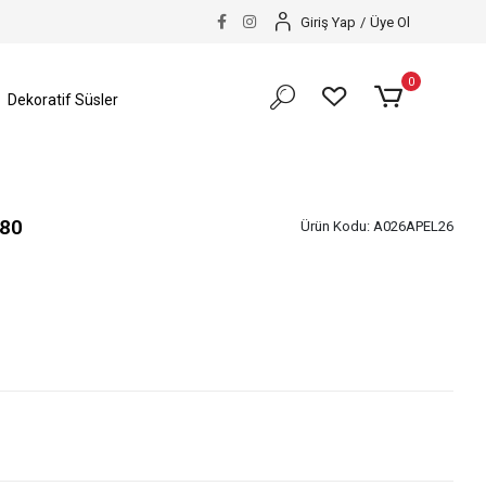
Giriş Yap
/
Üye Ol
0
Dekoratif Süsler
180
Ürün Kodu:
A026APEL26