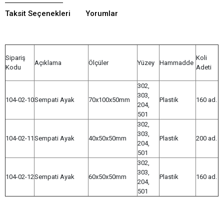
Taksit Seçenekleri
Yorumlar
Sipariş
Koli
Açıklama
Ölçüler
Yüzey
Hammadde
Kodu
Adeti
302,
303,
104-02-10
Sempati Ayak
70x100x50mm
Plastik
160 ad.
204,
501
302,
303,
104-02-11
Sempati Ayak
40x50x50mm
Plastik
200 ad.
204,
501
302,
303,
104-02-12
Sempati Ayak
60x50x50mm
Plastik
160 ad.
204,
501