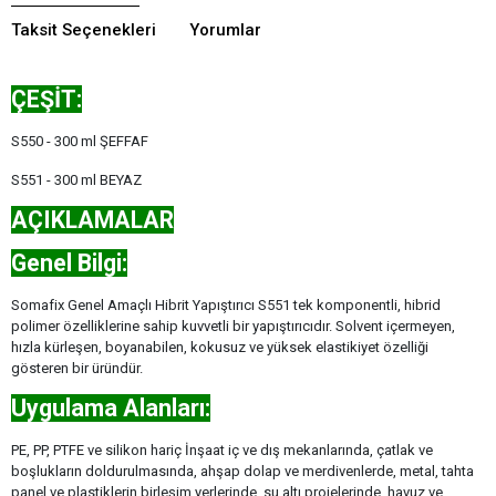
Taksit Seçenekleri
Yorumlar
ÇEŞİT:
S550 - 300 ml ŞEFFAF
S551 - 300 ml BEYAZ
AÇIKLAMALAR
Genel Bilgi:
Somafix Genel Amaçlı Hibrit Yapıştırıcı S551 tek komponentli, hibrid
polimer özelliklerine sahip kuvvetli bir yapıştırıcıdır. Solvent içermeyen,
hızla kürleşen, boyanabilen, kokusuz ve yüksek elastikiyet özelliği
gösteren bir üründür.
Uygulama Alanları:
PE, PP, PTFE ve silikon hariç İnşaat iç ve dış mekanlarında, çatlak ve
boşlukların doldurulmasında, ahşap dolap ve merdivenlerde, metal, tahta
panel ve plastiklerin birleşim yerlerinde, su altı projelerinde, havuz ve