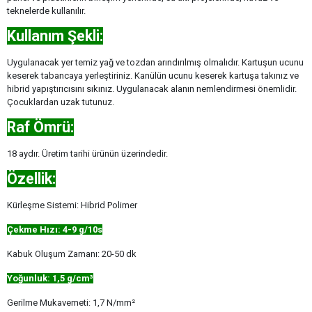
teknelerde kullanılır.
Kullanım Şekli:
Uygulanacak yer temiz yağ ve tozdan arındırılmış olmalıdır. Kartuşun ucunu
keserek tabancaya yerleştiriniz. Kanülün ucunu keserek kartuşa takınız ve
hibrid yapıştırıcısını sıkınız. Uygulanacak alanın nemlendirmesi önemlidir.
Çocuklardan uzak tutunuz.
Raf Ömrü:
18 aydır. Üretim tarihi ürünün üzerindedir.
Özellik:
Kürleşme Sistemi: Hibrid Polimer
Çekme Hızı: 4-9 g/10s
Kabuk Oluşum Zamanı: 20-50 dk
Yoğunluk: 1,5 g/cm³
Gerilme Mukavemeti: 1,7 N/mm²