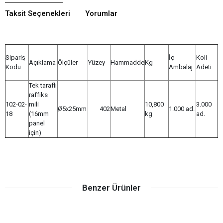
Taksit Seçenekleri
Yorumlar
Sipariş
İç
Koli
Açıklama
Ölçüler
Yüzey
Hammadde
Kg
Kodu
Ambalaj
Adeti
Tek taraflı
raffiks
102-02-
mili
10,800
3.000
Ø5x25mm
402
Metal
1.000 ad.
18
(16mm
kg
ad.
panel
için)
Benzer Ürünler