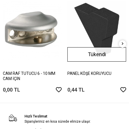
Tükendi
CAM RAF TUTUCU 6 - 10 MM
PANEL KÖŞE KORUYUCU
CAM İÇİN
0,00 TL
0,44 TL
Hızlı Teslimat
Siparişleriniz en kısa sürede elinize ulaşır.