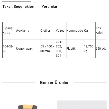
Taksit Seçenekleri
Yorumlar
Sipariş
Koli
Açıklama
Ölçüler
Yüzey
Hammadde
Kg
Kodu
Adeti
301,
104-02-
55 x 100 x
302,
12,750
Üçgen ayak
Plastik
650 ad.
28
30 mm
303,
kg
304
Benzer Ürünler