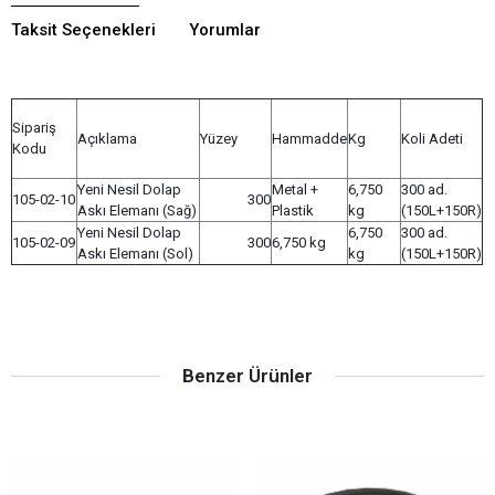
Taksit Seçenekleri
Yorumlar
Sipariş
Açıklama
Yüzey
Hammadde
Kg
Koli Adeti
Kodu
Yeni Nesil Dolap
Metal +
6,750
300 ad.
105-02-10
300
Askı Elemanı (Sağ)
Plastik
kg
(150L+150R)
Yeni Nesil Dolap
6,750
300 ad.
105-02-09
300
6,750 kg
Askı Elemanı (Sol)
kg
(150L+150R)
Benzer Ürünler