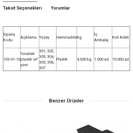
Taksit Seçenekleri
Yorumlar
Sipariş
İç
Açıklama
Yüzey
Hammadde
Kg
Koli Adeti
Kodu
Ambalaj
301, 302,
Yuvarlak
303, 304,
103-01-10
plastik raf
Plastik
4,500 kg
1.000 ad.
10.000 ad.
305, 306,
pimi
307
Benzer Ürünler