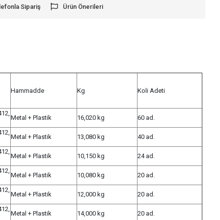
lefonla Sipariş
Ürün Önerileri
Hammadde
Kg
Koli Adeti
412,
Metal + Plastik
16,020 kg
60 ad.
412,
Metal + Plastik
13,080 kg
40 ad.
412,
Metal + Plastik
10,150 kg
24 ad.
412,
Metal + Plastik
10,080 kg
20 ad.
412,
Metal + Plastik
12,000 kg
20 ad.
412,
Metal + Plastik
14,000 kg
20 ad.