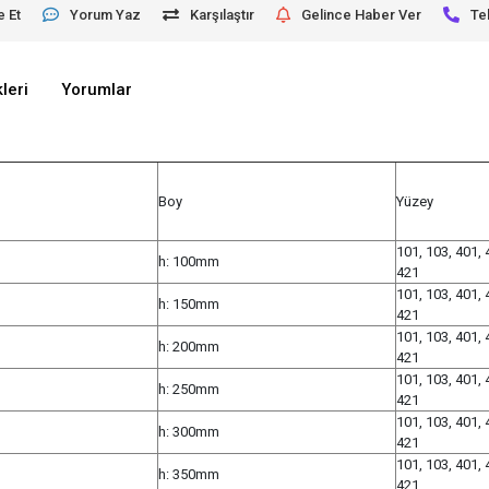
e Et
Yorum Yaz
Karşılaştır
Gelince Haber Ver
Te
leri
Yorumlar
Boy
Yüzey
101, 103, 401, 
h: 100mm
421
101, 103, 401, 
h: 150mm
421
101, 103, 401, 
h: 200mm
421
101, 103, 401, 
h: 250mm
421
101, 103, 401, 
h: 300mm
421
101, 103, 401, 
h: 350mm
421