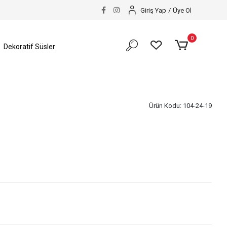
Giriş Yap
/
Üye Ol
0
Dekoratif Süsler
Ürün Kodu:
104-24-19