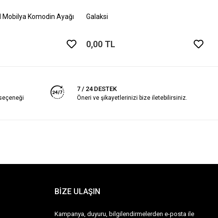
0
 Mobilya Komodin Ayağı
Galaksi
0,00 TL
7 / 24 DESTEK
 seçeneği
Öneri ve şikayetlerinizi bize iletebilirsiniz.
BİZE ULAŞIN
Kampanya, duyuru, bilgilendirmelerden e-posta ile