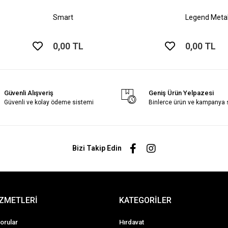
Smart
Legend Metal
0,00 TL
0,00 TL
Güvenli Alışveriş
Geniş Ürün Yelpazesi
Güvenli ve kolay ödeme sistemi
Binlerce ürün ve kampanya
Bizi Takip Edin
İZMETLERİ
KATEGORİLER
orular
Hırdavat