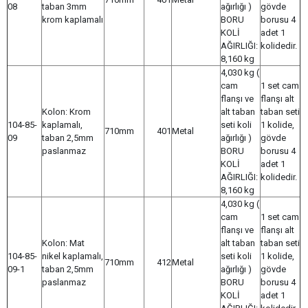
08
taban 3mm
ağırlığı )
gövde
krom kaplamalı
BORU
borusu 4
KOLİ
adet 1
AĞIRLIĞI:
kolidedir.
8,160 kg
4,030 kg (
cam
1 set cam
flanşı ve
flanşı alt
Kolon: Krom
alt taban
taban seti
104-85-
kaplamalı,
seti koli
1 kolide,
710mm
401
Metal
09
taban 2,5mm
ağırlığı )
gövde
paslanmaz
BORU
borusu 4
KOLİ
adet 1
AĞIRLIĞI:
kolidedir.
8,160 kg
4,030 kg (
cam
1 set cam
flanşı ve
flanşı alt
Kolon: Mat
alt taban
taban seti
104-85-
nikel kaplamalı,
seti koli
1 kolide,
710mm
412
Metal
09-1
taban 2,5mm
ağırlığı )
gövde
paslanmaz
BORU
borusu 4
KOLİ
adet 1