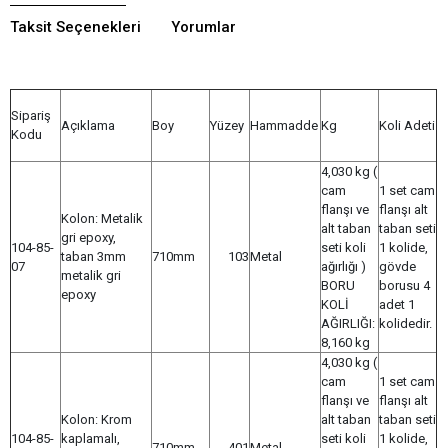
Taksit Seçenekleri
Yorumlar
Sipariş
Açıklama
Boy
Yüzey
Hammadde
Kg
Koli Adeti
Kodu
4,030 kg (
cam
1 set cam
flanşı ve
flanşı alt
Kolon: Metalik
alt taban
taban seti
gri epoxy,
104-85-
seti koli
1 kolide,
taban 3mm
710mm
103
Metal
07
ağırlığı )
gövde
metalik gri
BORU
borusu 4
epoxy
KOLİ
adet 1
AĞIRLIĞI:
kolidedir.
8,160 kg
4,030 kg (
cam
1 set cam
flanşı ve
flanşı alt
Kolon: Krom
alt taban
taban seti
104-85-
kaplamalı,
seti koli
1 kolide,
710mm
401
Metal