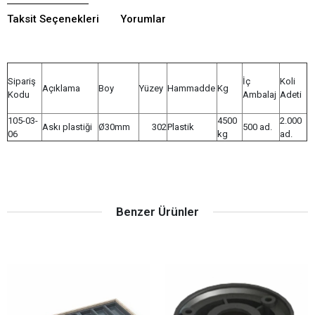
Taksit Seçenekleri
Yorumlar
Sipariş
İç
Koli
Açıklama
Boy
Yüzey
Hammadde
Kg
Kodu
Ambalaj
Adeti
105-03-
4500
2.000
Askı plastiği
Ø30mm
302
Plastik
500 ad.
06
kg
ad.
Benzer Ürünler