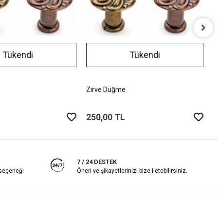
P
Tükendi
Tükendi
2
Zirve Düğme
250,00 TL
7 / 24 DESTEK
 seçeneği
Öneri ve şikayetlerinizi bize iletebilirsiniz.