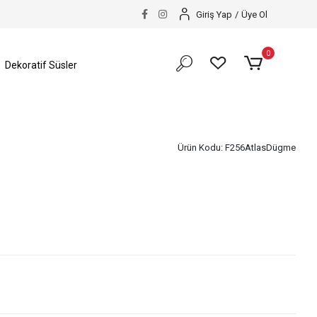
Giriş Yap
/
Üye Ol
0
Dekoratif Süsler
Ürün Kodu:
F256AtlasDügme