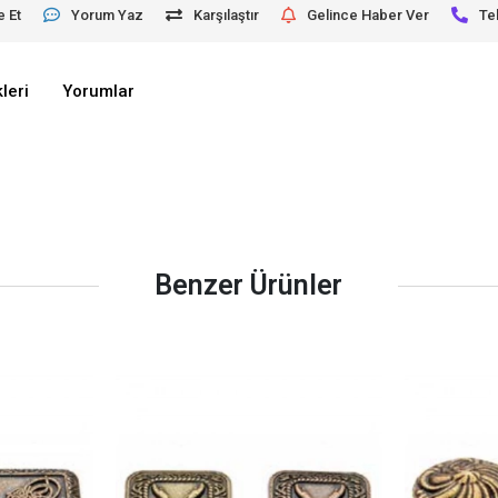
e Et
Yorum Yaz
Karşılaştır
Gelince Haber Ver
Te
leri
Yorumlar
Benzer Ürünler