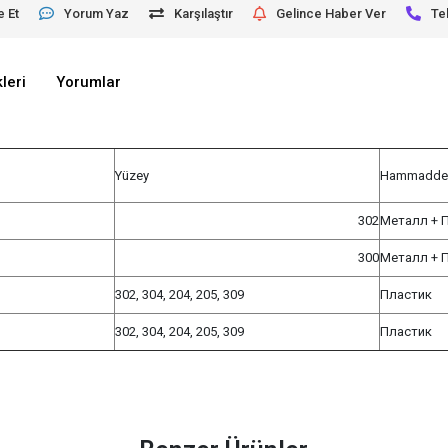
e Et
Yorum Yaz
Karşılaştır
Gelince Haber Ver
Te
leri
Yorumlar
Yüzey
Hammadd
302
Металл + 
300
Металл + 
302, 304, 204, 205, 309
Пластик
302, 304, 204, 205, 309
Пластик