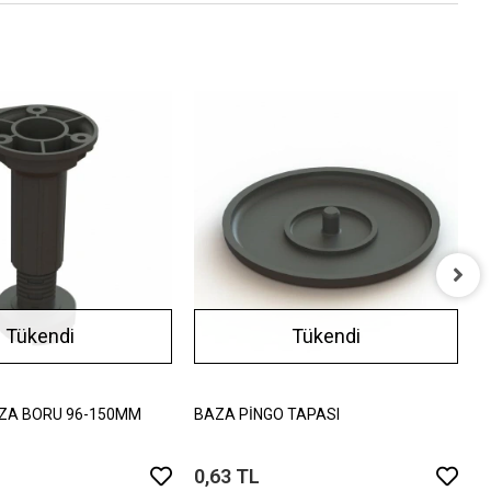
M
Tükendi
Tükendi
T
0
ZA BORU 96-150MM
BAZA PİNGO TAPASI
0,63 TL