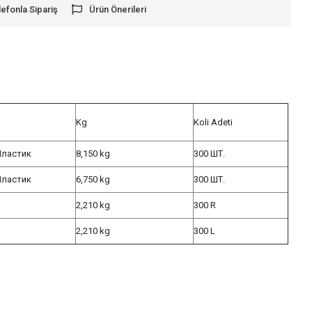
lefonla Sipariş
Ürün Önerileri
e
Kg
Koli Adeti
Пластик
8,150 kg
300 ШТ.
Пластик
6,750 kg
300 ШТ.
2,210 kg
300 R
2,210 kg
300 L