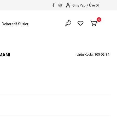
Giriş Yap
/
Üye Ol
0
Dekoratif Süsler
MANI
Ürün Kodu:
105-02-34