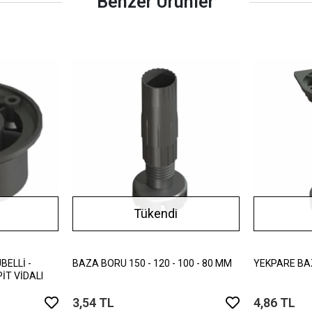
Benzer Ürünler
Tükendi
ELLİ -
BAZA BORU 150 - 120 - 100 - 80 MM
YEKPARE BA
İT VİDALI
3,54 TL
4,86 TL