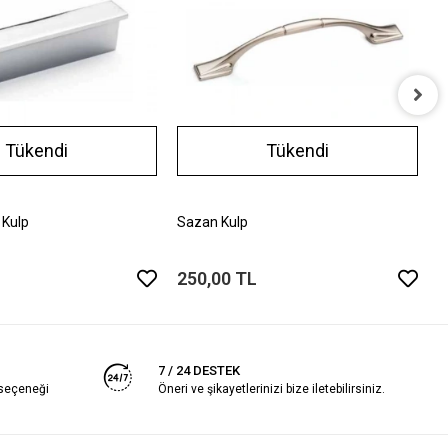
A
Tükendi
Tükendi
2
 Kulp
Sazan Kulp
250,00 TL
7 / 24 DESTEK
 seçeneği
Öneri ve şikayetlerinizi bize iletebilirsiniz.