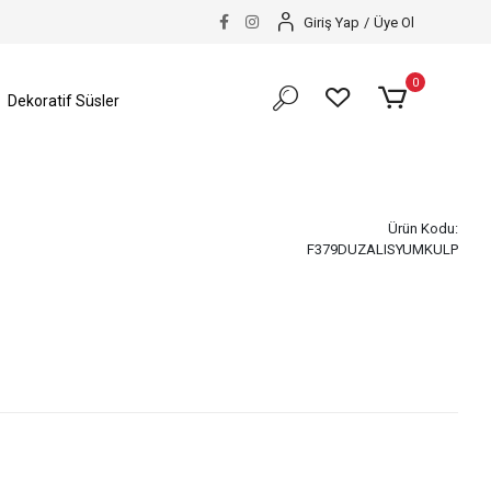
Giriş Yap
/
Üye Ol
0
Dekoratif Süsler
Ürün Kodu:
F379DUZALISYUMKULP