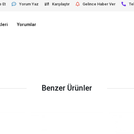
e Et
Yorum Yaz
Karşılaştır
Gelince Haber Ver
Te
leri
Yorumlar
Benzer Ürünler