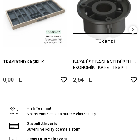
Tükendi
TRAYBOND KAŞIKLIK
BAZA ÜST BAĞLANTI DÜBELLİ -
EKONOMİK - KARE - TESPİT
VİDALI
0,00 TL
2,64 TL
Hızlı Teslimat
Siparişleriniz en kısa sürede elinize ulaşır.
Güvenli Alışveriş
Güvenli ve kolay ödeme sistemi
Geniş Ürün Yelpazesi