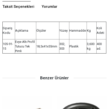
Taksit Seçenekleri
Yorumlar
Sipariş
Koli
Açıklama
Ölçüler
Yüzey
Hammadde
Kg
Kodu
Adeti
Evye Altı Profil
105-91-
302,
3,600
400
Tutucu Tek
18,5x41x55mm
Plastik
15
303
kg
ad.
Pimli
Benzer Ürünler