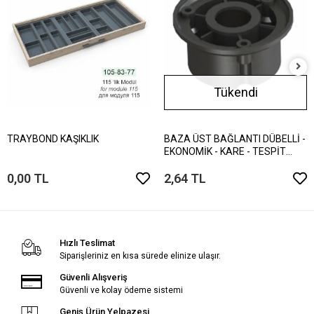
Tükendi
TRAYBOND KAŞIKLIK
BAZA ÜST BAĞLANTI DÜBELLİ -
EKONOMİK - KARE - TESPİT
VİDALI
0,00 TL
2,64 TL
Hızlı Teslimat
Siparişleriniz en kısa sürede elinize ulaşır.
Güvenli Alışveriş
Güvenli ve kolay ödeme sistemi
Geniş Ürün Yelpazesi