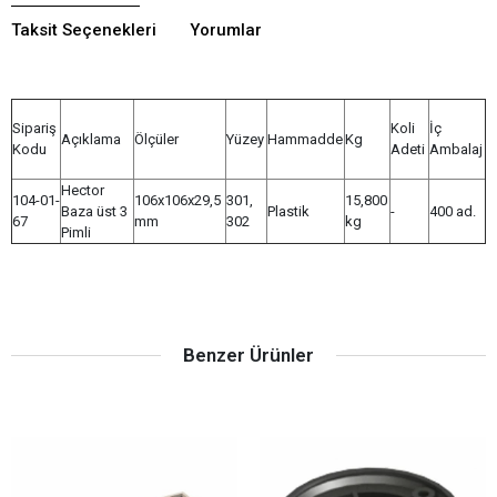
Taksit Seçenekleri
Yorumlar
Sipariş
Koli
İç
Açıklama
Ölçüler
Yüzey
Hammadde
Kg
Kodu
Adeti
Ambalaj
Hector
104-01-
106x106x29,5
301,
15,800
Baza üst 3
Plastik
-
400 ad.
67
mm
302
kg
Pimli
Benzer Ürünler