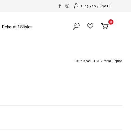
Giriş Yap
/
Üye Ol
0
Dekoratif Süsler
Ürün Kodu:
F707İremDügme