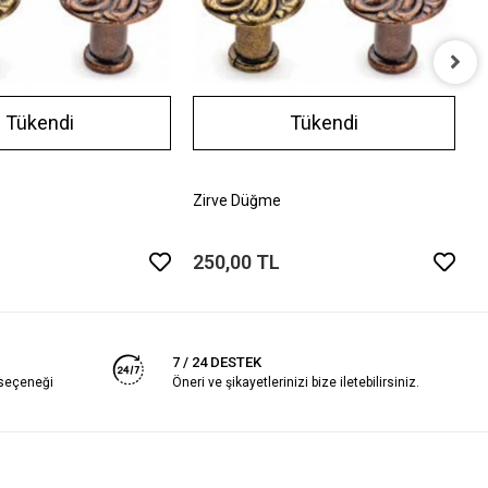
P
Tükendi
Tükendi
2
Zirve Düğme
250,00 TL
7 / 24 DESTEK
 seçeneği
Öneri ve şikayetlerinizi bize iletebilirsiniz.