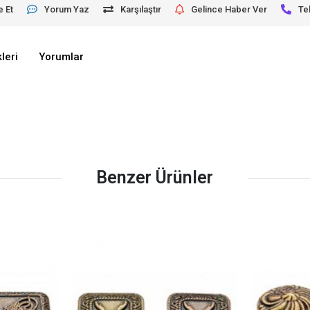
e Et
Yorum Yaz
Karşılaştır
Gelince Haber Ver
Te
leri
Yorumlar
Benzer Ürünler