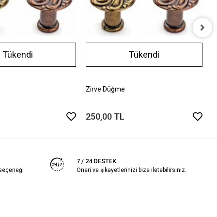
P
Tükendi
Tükendi
2
Zirve Düğme
250,00 TL
7 / 24 DESTEK
 seçeneği
Öneri ve şikayetlerinizi bize iletebilirsiniz.