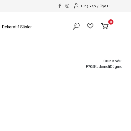
Giriş Yap
/
Üye Ol
0
Dekoratif Süsler
Ürün Kodu:
F705KademeliDügme