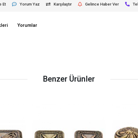
e Et
Yorum Yaz
Karşılaştır
Gelince Haber Ver
Te
leri
Yorumlar
Benzer Ürünler