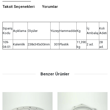
Taksit Seçenekleri
Yorumlar
Sipariş
İç
Koli
Açıklama
Ölçüler
Yüzey
Hammadde
Kg
Kodu
Ambalaj
Adeti
109-
11,390
28
Kalemlik
238x345x30mm
301
Plastik
2 ad.
04-01
kg
ad.
Benzer Ürünler