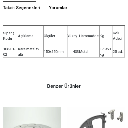
Taksit Seçenekleri
Yorumlar
Sipariş
Koli
Açıklama
Ölçüler
Yüzey
Hammadde
Kg
Kodu
Adeti
106-01-
Kare metal tv
17,950
150x150mm
403
Metal
25 ad.
02
altı
kg
Benzer Ürünler