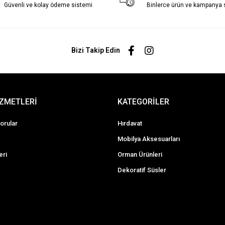
Güvenli ve kolay ödeme sistemi
Binlerce ürün ve kampanya
Bizi Takip Edin
İZMETLERİ
KATEGORİLER
orular
Hırdavat
Mobilya Aksesuarları
eri
Orman Ürünleri
Dekoratif Süsler