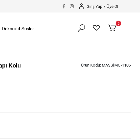
Giriş Yap
/
Üye Ol
0
Dekoratif Süsler
pı Kolu
Ürün Kodu:
MASSİMO-1105