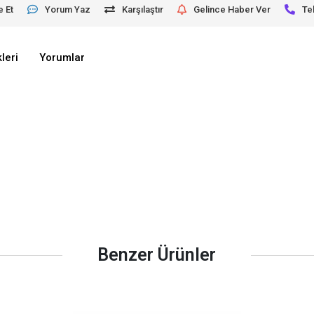
e Et
Yorum Yaz
Karşılaştır
Gelince Haber Ver
Te
leri
Yorumlar
Benzer Ürünler