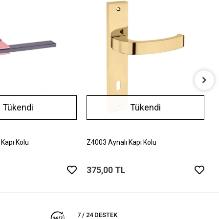
Z
Tükendi
Tükendi
3
 Kapı Kolu
Z4003 Aynalı Kapı Kolu
375,00 TL
7 / 24 DESTEK