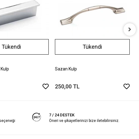
A
Tükendi
Tükendi
2
 Kulp
Sazan Kulp
250,00 TL
7 / 24 DESTEK
 seçeneği
Öneri ve şikayetlerinizi bize iletebilirsiniz.