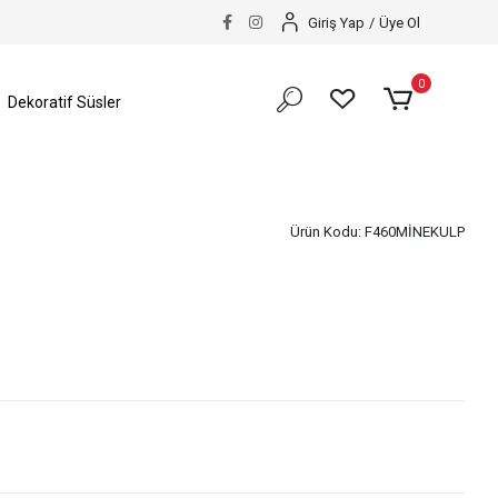
Giriş Yap
/
Üye Ol
0
Dekoratif Süsler
Ürün Kodu:
F460MİNEKULP