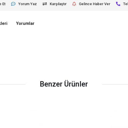
e Et
Yorum Yaz
Karşılaştır
Gelince Haber Ver
Te
leri
Yorumlar
Benzer Ürünler