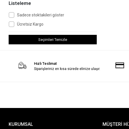
Listeleme
SAMET
Somafix
Sadece stoktakileri göster
STARWOOD
Ücretsiz Kargo
SYSTEM KARASU
Seçimleri Temizle
Ünlü Tasarım
Ve-qe
YENİLER
Hızlı Teslimat
Siparişleriniz en kısa sürede elinize ulaşır.
KURUMSAL
MÜŞTERİ H