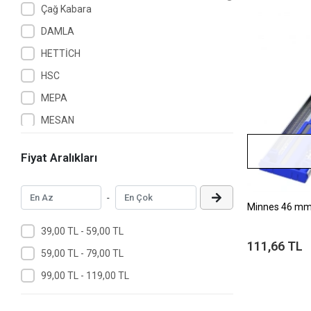
Çağ Kabara
DAMLA
HETTİCH
HSC
MEPA
MESAN
MİNNES
Fiyat Aralıkları
NOBEL
OSENA
-
Minnes 46 mm F
ÖZBAK
ÖZLEM
39,00 TL - 59,00 TL
111,66 TL
PABLO
59,00 TL - 79,00 TL
Piton
99,00 TL - 119,00 TL
Salman