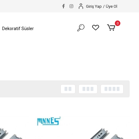
Giriş Yap
/
Üye Ol
0
Dekoratif Süsler