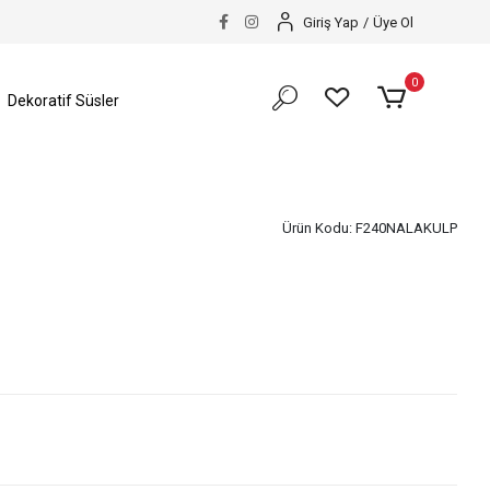
Giriş Yap
/
Üye Ol
0
Dekoratif Süsler
Ürün Kodu:
F240NALAKULP