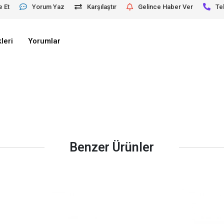
e Et
Yorum Yaz
Karşılaştır
Gelince Haber Ver
Te
leri
Yorumlar
Benzer Ürünler