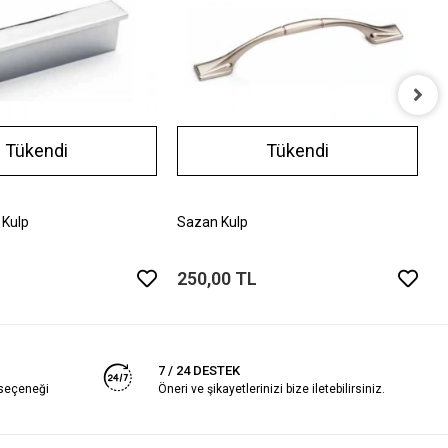
A
Tükendi
Tükendi
2
 Kulp
Sazan Kulp
250,00 TL
7 / 24 DESTEK
 seçeneği
Öneri ve şikayetlerinizi bize iletebilirsiniz.