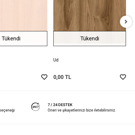
T
Tükendi
Tükendi
0
Ud
0,00 TL
7 / 24 DESTEK
 seçeneği
Öneri ve şikayetlerinizi bize iletebilirsiniz.