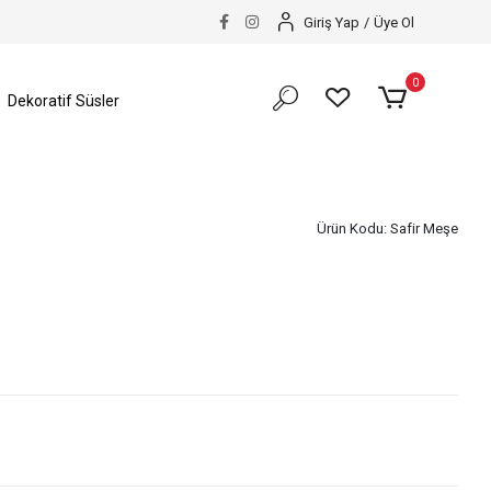
Giriş Yap
/
Üye Ol
0
Dekoratif Süsler
Ürün Kodu:
Safir Meşe