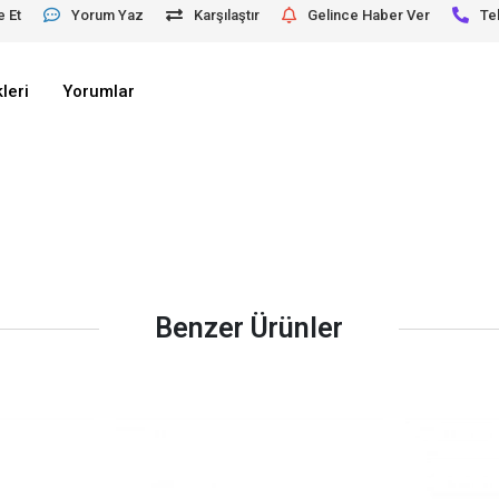
e Et
Yorum Yaz
Karşılaştır
Gelince Haber Ver
Te
leri
Yorumlar
Benzer Ürünler