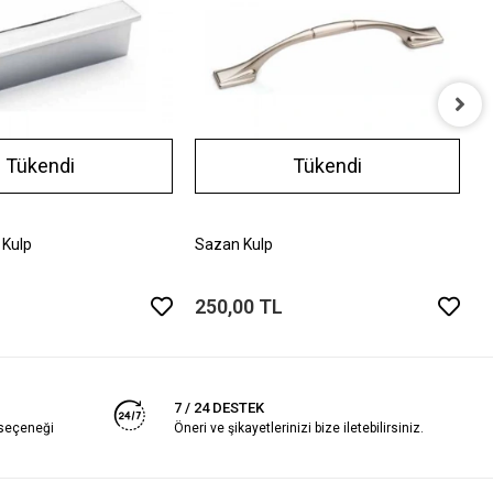
A
Tükendi
Tükendi
2
 Kulp
Sazan Kulp
250,00 TL
7 / 24 DESTEK
 seçeneği
Öneri ve şikayetlerinizi bize iletebilirsiniz.