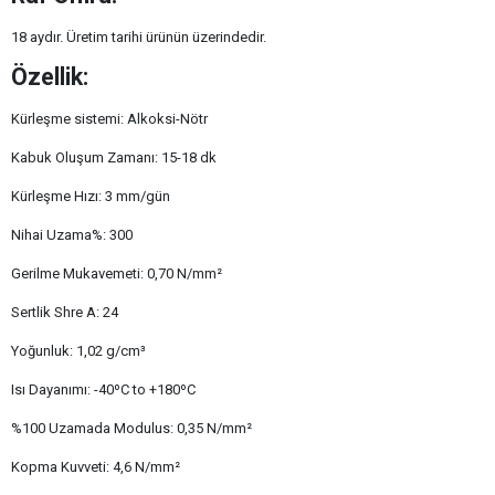
18 aydır. Üretim tarihi ürünün üzerindedir.
Özellik:
Kürleşme sistemi: Alkoksi-Nötr
Kabuk Oluşum Zamanı: 15-18 dk
Kürleşme Hızı: 3 mm/gün
Nihai Uzama%: 300
Gerilme Mukavemeti: 0,70 N/mm²
Sertlik Shre A: 24
Yoğunluk: 1,02 g/cm³
Isı Dayanımı: -40ºC to +180ºC
%100 Uzamada Modulus: 0,35 N/mm²
Kopma Kuvveti: 4,6 N/mm²