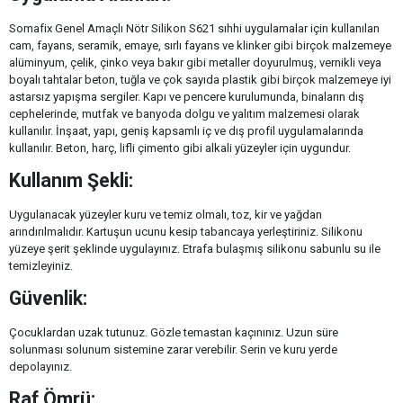
Somafix Genel Amaçlı Nötr Silikon S621 sıhhi uygulamalar için kullanılan
cam, fayans, seramik, emaye, sırlı fayans ve klinker gibi birçok malzemeye
alüminyum, çelik, çinko veya bakır gibi metaller doyurulmuş, vernikli veya
boyalı tahtalar beton, tuğla ve çok sayıda plastik gibi birçok malzemeye iyi
astarsız yapışma sergiler. Kapı ve pencere kurulumunda, binaların dış
cephelerinde, mutfak ve banyoda dolgu ve yalıtım malzemesi olarak
kullanılır. İnşaat, yapı, geniş kapsamlı iç ve dış profil uygulamalarında
kullanılır. Beton, harç, lifli çimento gibi alkali yüzeyler için uygundur.
Kullanım Şekli:
Uygulanacak yüzeyler kuru ve temiz olmalı, toz, kir ve yağdan
arındırılmalıdır. Kartuşun ucunu kesip tabancaya yerleştiriniz. Silikonu
yüzeye şerit şeklinde uygulayınız. Etrafa bulaşmış silikonu sabunlu su ile
temizleyiniz.
Güvenlik:
Çocuklardan uzak tutunuz. Gözle temastan kaçınınız. Uzun süre
solunması solunum sistemine zarar verebilir. Serin ve kuru yerde
depolayınız.
Raf Ömrü: