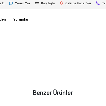
e Et
Yorum Yaz
Karşılaştır
Gelince Haber Ver
Te
leri
Yorumlar
Benzer Ürünler