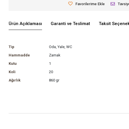
Favorilerime Ekle
Tavsiy
Ürün Açıklaması
Garanti ve Teslimat
Taksit Seçenek
Tip
Oda, Yale, WC
Hammadde
Zamak
Kutu
1
Koli
20
Ağırlık
860 gr