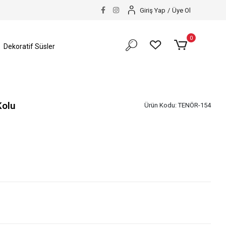
Giriş Yap
/
Üye Ol
0
Dekoratif Süsler
Kolu
Ürün Kodu:
TENÖR-154