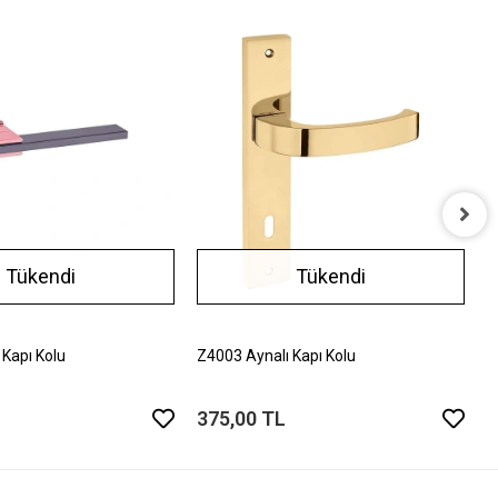
Z
Tükendi
Tükendi
3
 Kapı Kolu
Z4003 Aynalı Kapı Kolu
375,00 TL