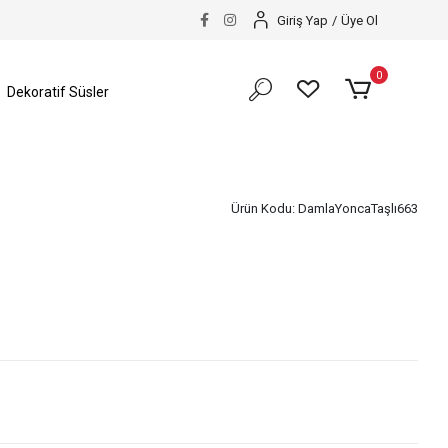
Giriş Yap
/
Üye Ol
0
Dekoratif Süsler
Ürün Kodu:
DamlaYoncaTaşlı663