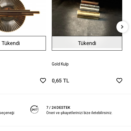
M
Tükendi
Tükendi
2
Gold Kulp
0,65 TL
7 / 24 DESTEK
 seçeneği
Öneri ve şikayetlerinizi bize iletebilirsiniz.