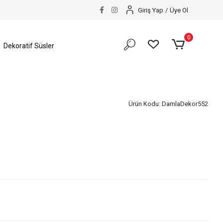
Giriş Yap
/
Üye Ol
0
Dekoratif Süsler
Ürün Kodu:
DamlaDekor552