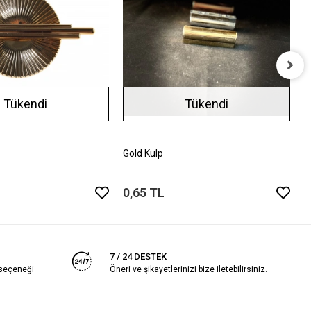
M
Tükendi
Tükendi
2
Gold Kulp
0,65 TL
7 / 24 DESTEK
 seçeneği
Öneri ve şikayetlerinizi bize iletebilirsiniz.