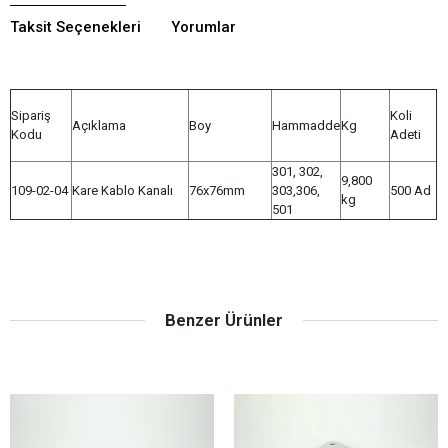
Taksit Seçenekleri
Yorumlar
Sipariş
Koli
Açıklama
Boy
Hammadde
Kg
Kodu
Adeti
301, 302,
9,800
109-02-04
Kare Kablo Kanalı
76x76mm
303,306,
500 Ad
kg
501
Benzer Ürünler