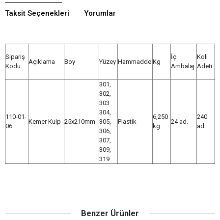
Taksit Seçenekleri
Yorumlar
Sipariş
İç
Koli
Açıklama
Boy
Yüzey
Hammadde
Kg
Kodu
Ambalaj
Adeti
301,
302,
303
304,
110-01-
6,250
240
Kemer Kulp
25x210mm
305,
Plastik
24 ad.
06
kg
ad.
306,
307,
309,
319
Benzer Ürünler