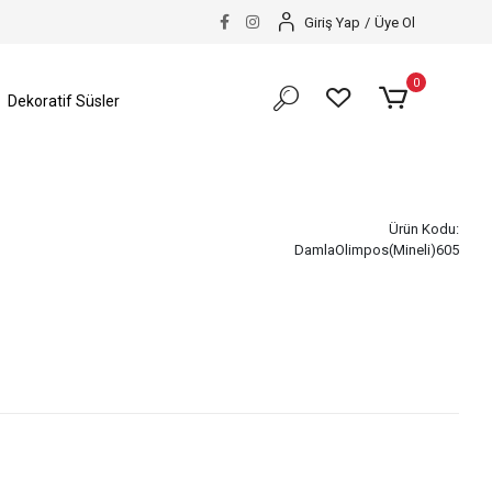
Giriş Yap
/
Üye Ol
0
Dekoratif Süsler
Ürün Kodu:
DamlaOlimpos(Mineli)605