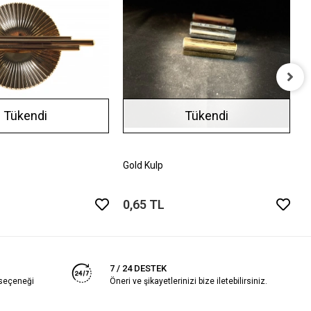
M
Tükendi
Tükendi
2
Gold Kulp
0,65 TL
7 / 24 DESTEK
 seçeneği
Öneri ve şikayetlerinizi bize iletebilirsiniz.