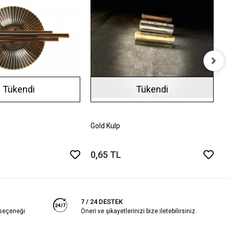
M
Tükendi
Tükendi
2
Gold Kulp
0,65 TL
7 / 24 DESTEK
 seçeneği
Öneri ve şikayetlerinizi bize iletebilirsiniz.