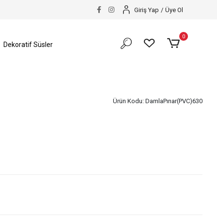
Giriş Yap
/
Üye Ol
0
Dekoratif Süsler
Ürün Kodu:
DamlaPınar(PVC)630