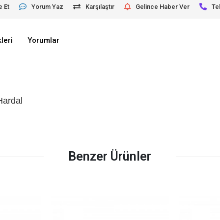
e Et
Yorum Yaz
Karşılaştır
Gelince Haber Ver
Te
leri
Yorumlar
Hardal
Benzer Ürünler