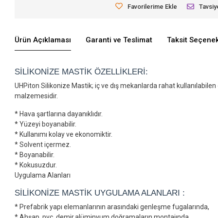
Favorilerime Ekle
Tavsiy
Ürün Açıklaması
Garanti ve Teslimat
Taksit Seçenek
SİLİKONİZE MASTİK ÖZELLİKLERİ:
UHPiton Silikonize Mastik; iç ve dış mekanlarda rahat kullanılabile
malzemesidir.
* Hava şartlarına dayanıklıdır.
* Yüzeyi boyanabilir.
* Kullanımı kolay ve ekonomiktir.
* Solvent içermez.
* Boyanabilir.
* Kokusuzdur.
Uygulama Alanları
SİLİKONİZE MASTİK UYGULAMA ALANLARI :
* Prefabrik yapı elemanlarının arasındaki genleşme fugalarında,
* Ahşap, pvc, demir,alüminyum doğramaların montajında,