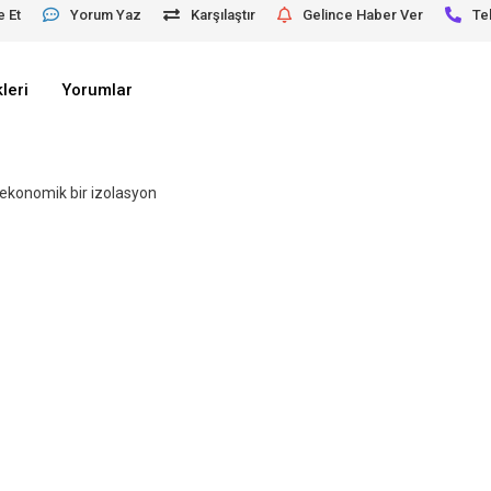
e Et
Yorum Yaz
Karşılaştır
Gelince Haber Ver
Te
leri
Yorumlar
n ekonomik bir izolasyon