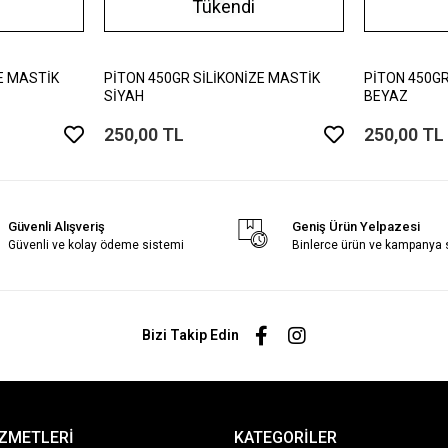
Tükendi
E MASTİK
PİTON 450GR SİLİKONİZE MASTİK
PİTON 450GR
SİYAH
BEYAZ
250,00 TL
250,00 TL
Güvenli Alışveriş
Geniş Ürün Yelpazesi
Güvenli ve kolay ödeme sistemi
Binlerce ürün ve kampanya
Bizi Takip Edin
İZMETLERİ
KATEGORİLER