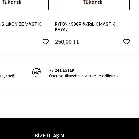
Tükendi
Tükendi
S
2
 SİLİKONİZE MASTİK
PİTON 450GR AKRİLİK MASTİK
BEYAZ
250,00 TL
7 / 24 DESTEK
 seçeneği
Öneri ve şikayetlerinizi bize iletebilirsiniz.
BİZE ULAŞIN