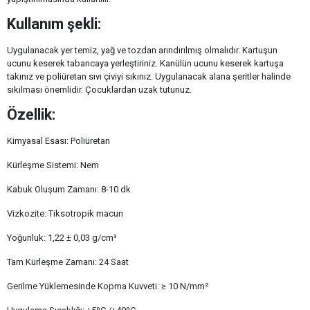
Kullanım şekli:
Uygulanacak yer temiz, yağ ve tozdan arındırılmış olmalıdır. Kartuşun
ucunu keserek tabancaya yerleştiriniz. Kanülün ucunu keserek kartuşa
takınız ve poliüretan sıvı çiviyi sıkınız. Uygulanacak alana şeritler halinde
sıkılması önemlidir. Çocuklardan uzak tutunuz.
Özellik:
Kimyasal Esası: Poliüretan
Kürleşme Sistemi: Nem
Kabuk Oluşum Zamanı: 8-10 dk
Vizkozite: Tiksotropik macun
Yoğunluk: 1,22 ± 0,03 g/cm³
Tam Kürleşme Zamanı: 24 Saat
Gerilme Yüklemesinde Kopma Kuvveti: ≥ 10 N/mm²