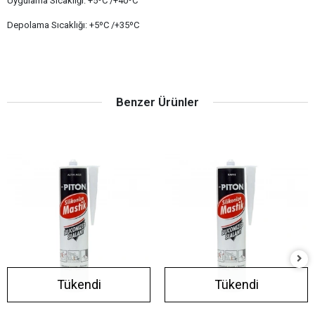
Uygulama Sıcaklığı: +5ºC /+40ºC
Depolama Sıcaklığı: +5ºC /+35ºC
Benzer Ürünler
Tükendi
Tükendi